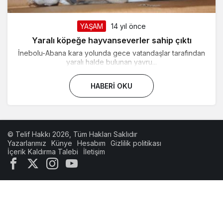
YAŞAM
14 yıl önce
Yaralı köpeğe hayvanseverler sahip çıktı
İnebolu-Abana kara yolunda gece vatandaşlar tarafından
yaralı halde bulunan yavru...
HABERI OKU
© Telif Hakkı 2026, Tüm Hakları Saklıdır
Yazarlarımız
Künye
Hesabım
Gizlilik politikası
İçerik Kaldırma Talebi
İletişim