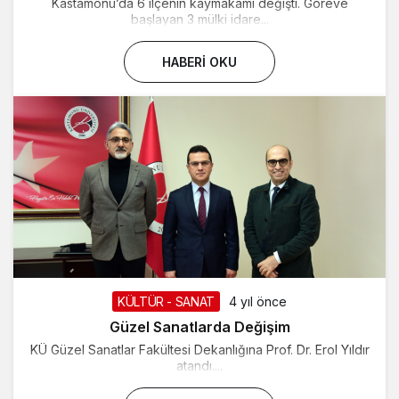
Kastamonu’da 6 ilçenin kaymakamı değişti. Göreve
başlayan 3 mülki idare...
HABERI OKU
KÜLTÜR - SANAT
4 yıl önce
Güzel Sanatlarda Değişim
KÜ Güzel Sanatlar Fakültesi Dekanlığına Prof. Dr. Erol Yıldır
atandı....