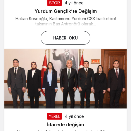
SPOR
4 yıl önce
Yurdum Gençlik’te Değişim
Hakan Köseoğlu, Kastamonu Yurdum GSK basketbol
takımının Baş Antrenörü olarak...
HABERI OKU
YEREL
4 yıl önce
İdarede değişim