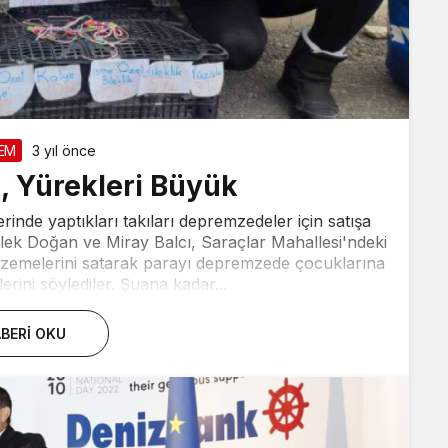
EM
3 yıl önce
, Yürekleri Büyük
inde yaptıkları takıları depremzedeler için satışa
lek Doğan ve Miray Balcı, Saraçlar Mahallesi'ndeki
alzemelerini satarak parayı depremzede çocuklarına
rini söylediler. Şuana kadar...
BERI OKU