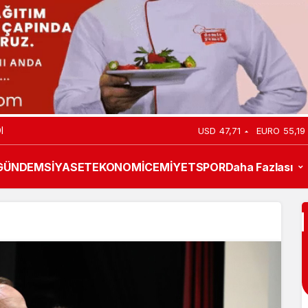
I
USD
47,71
EURO
55,19
GÜNDEM
SİYASET
EKONOMİ
CEMİYET
SPOR
Daha Fazlası