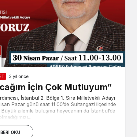
ET
3 yıl önce
acağım İçin Çok Mutluyum”
ımcısı, İstanbul 2. Bölge 1. Sıra Milletvekili Adayı
san Pazar günü saat 11.00’de Sultangazi ilçesinde
s; ” Büyük ailemle buluşma heyecanım da İstanbul’da
olmadığımızı...
BERI OKU