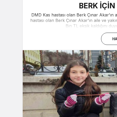
BERK İÇİ
DMD Kas hastası olan Berk Çınar Akar’ın am
hastası olan Berk Çınar Akar’ın aile ve yak
Bin TL eksik kaldığını duy
HA