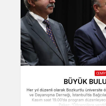
CEMİY
BÜYÜK BUL
Her yıl düzenli olarak Bozkurtlu üniversite
ve Dayanışma Derneği, İstanbul’da Bağcıla
Kasım saat 19.00’da program düzenleyece
Peker; “Öğrencilere verdiğ