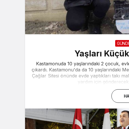
GÜND
Yaşları Küçük
Kastamonuda 10 yaşlarındaki 2 çocuk, evler
çıkardı. Kastamonu'da da 10 yaşlarındaki Me
Çağlar Sitesi önünde evde yaptıkları takı m
yardım için gönderecekle
HA