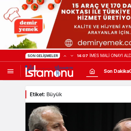
İMES MALİ ONAYI ALD
14:07
SON GELIŞMELER
Son Dakika
Etiket:
Büyük