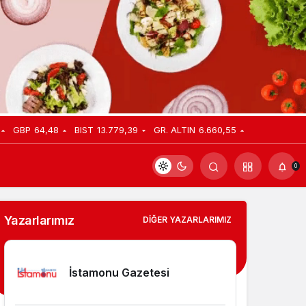
GBP
64,48
BIST
13.779,39
GR. ALTIN
6.660,55
0
Yazarlarımız
DIĞER YAZARLARIMIZ
İstamonu Gazetesi