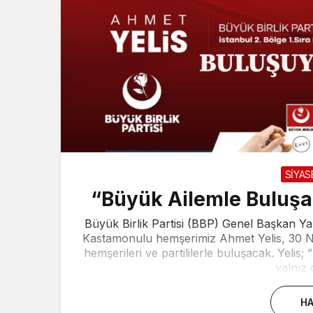
SİYAS
“Büyük Ailemle Buluş
Büyük Birlik Partisi (BBP) Genel Başkan Yard
Kastamonulu hemşerimiz Ahmet Yelis, 30 Ni
hemşerileri ve partililerle buluşacak. Yeli
yalnız 
HA