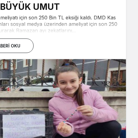
N BÜYÜK UMUT
eliyatı için son 250 Bin TL eksiği kaldı. DMD Kas
ınları sosyal medya üzerinden ameliyat için son 250
urarak Ramazan ayı zekatlarını...
BERI OKU