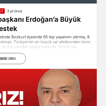
ET
3 yıl önce
başkanı Erdoğan’a Büyük
estek
tinde Bozkurt ilçesinde 65 kişi yaşamını yitirmiş, 8
ılmıştı. Türkiye'nin en büyük sel afetlerinden birini
le ilçe yeniden ayağa kaldırıldı. Büyük sel...
BERI OKU