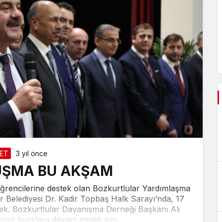
ET
3 yıl önce
UŞMA BU AKŞAM
 öğrencilerine destek olan Bozkurtlular Yardımlaşma
r Belediyesi Dr. Kadir Topbaş Halk Sarayı’nda, 17
k. Bozkurtlular Dayanışma Derneği Başkanı Ali
imiz burslara devam etmek için...