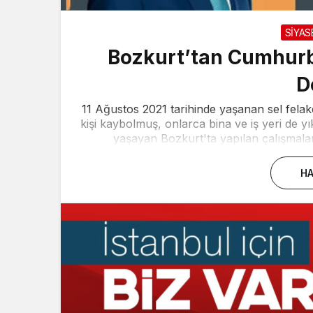
SİYAS
Bozkurt’tan Cumhur
D
11 Ağustos 2021 tarihinde yaşanan sel felake
kişi kaybolmuş, onlarca bina ve iş yeri de yık
yaşayan Bozkurt'ta yapılan çalışmalar i
HA