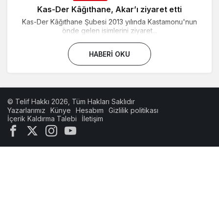
Kas-Der Kâğıthane, Akar’ı ziyaret etti
Kas-Der Kâğıthane Şubesi 2013 yılında Kastamonu'nun
önde gelen isimlerini ziyaret...
HABERI OKU
© Telif Hakkı 2026, Tüm Hakları Saklıdır
Yazarlarımız
Künye
Hesabım
Gizlilik politikası
İçerik Kaldırma Talebi
İletişim